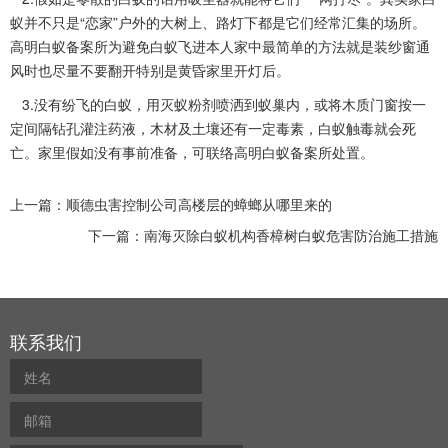
蚁并不只是“恋家”户外的大树上、路灯下都是它们经常汇集的场所。
高明白蚁备案所为避免白蚁飞进本人家中最简单的方法就是装纱窗通
风时也尽量不要翻开特别是黄昏家里开灯后。
3.没有纷飞的白蚁，用灭蚁粉剂喷洒到蚁巢内，或将木质门窗按一
定间隔钻孔
灌注药液
，木材及土壤还有一定毒素，白蚁触毒就会死
亡。家里假如没有事前准备，可联络高明白蚁备案所处置。
上一篇：
顺德虫害控制公司高楼层的蟑螂从哪里来的
下一篇：
南海灭除白蚁机构香樟树白蚁危害防治施工措施
联系我们