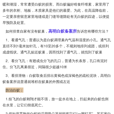
暖和潮湿，常常遭受白蚁的损害。而白蚁偏好啃食纤维素，家里用了
多年的衣柜、地板，木质家具是他们的最爱。为此，在高温降临前，
一定要亲密留意家里地缝或是门缝等缝隙处有无白蚁的踪迹，以便提
早预防及处置。
高明白蚁备案所
如何排查自家有没有蚁巢，
告诉您有哪些方法？
1、看通气孔：普通以为是白蚁调理巢内气温和湿度的小孔。通气孔
直径不到1毫米如针孔，有10至20多个，不规则地排列成团，或排列
成虚线状。通气孔贴近蚁巢，因而找到了
通气孔
，就找到了蚁巢
2、看分飞孔：有翅成虫分飞的孔口，普通为长条形，孔口有泥封
住。分飞孔离巢很近，间隔很少超越10米
3、看排泄物：白蚁取食后排出黄褐色或深褐色的疏松泥块，高明白
蚁备案所说普通就堆积在蚁巢的外围或左近
防治白蚁：
1.纷飞的白蚁翱翔才能不强，放一盆水在地上，扫起来的白蚁也倒
在水里，让它们彻底死亡。
2.假如是零散的白蚁的话用吸尘器就能将它们“一网打尽”。其实家白