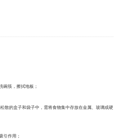
清洗碗筷，擦拭地板；
或松散的盒子和袋子中，需将食物集中存放在金属、玻璃或硬
吸引作用；