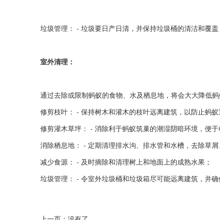
垃圾管理： - 垃圾要日产日清，并保持垃圾桶的清洁和覆
室外清理：
通过去除或限制蚂蚁的食物、水及栖息地，将会大大降低蚂
修剪枝叶： - 保持树木和灌木的枝叶远离建筑，以防止蚂
修剪灌木草坪： - 消除利于蚂蚁筑巢的潮湿阴暗环境，便
消除栖息地： - 定期清理排水沟、排水管和水槽，去除草
减少食源： - 及时摘除和清理树上和地面上的成熟水果；
垃圾管理： - 令室外垃圾桶和垃圾箱尽可能远离建筑，并
上一页：没有了