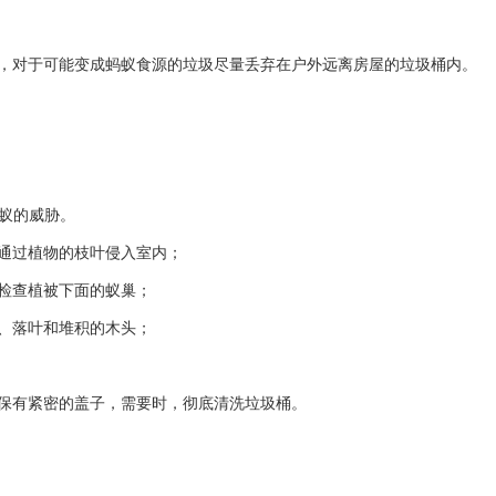
盖，对于可能变成蚂蚁食源的垃圾尽量丢弃在户外远离房屋的垃圾桶内。
蚁的威胁。
蚁通过植物的枝叶侵入室内；
于检查植被下面的蚁巢；
屑、落叶和堆积的木头；
确保有紧密的盖子，需要时，彻底清洗垃圾桶。