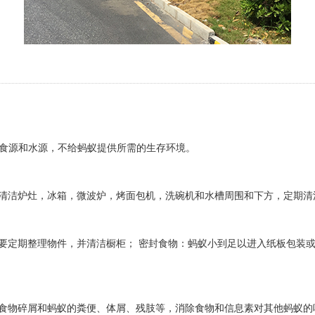
食源和水源，不给蚂蚁提供所需的生存环境。
重点清洁炉灶，冰箱，微波炉，烤面包机，洗碗机和水槽周围和下方，定期
需要定期整理物件，并清洁橱柜； 密封食物：蚂蚁小到足以进入纸板包装
洁食物碎屑和蚂蚁的粪便、体屑、残肢等，消除食物和信息素对其他蚂蚁的