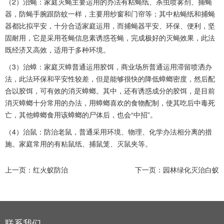
（2）治蝇：家庭灭蝇主要运用的办法有粘蝇纸、杀虫喷雾剂、捕蝇
器，防蝇手腕跟防蚊一样，主要用纱窗和门帘等；其中粘蝇纸和捕蝇
器都比拟平安，十分合适家庭运用，而捕蝇器平安、环保、便利，坚
固耐用，它是采用苍蝇信息素诱惑苍蝇，完成极好的灭蝇效果，此法
既经济又高效，适用于多种环境。
（3）治蟑：家庭灭蟑普通运用胶饵，商业场所普通运用滞留喷洒办
法，此法环保和平安性较差，但是能够很快的降低蟑螂密度，然后配
合以胶饵，可有效的消灭蟑螂。其中，还有诱惑成分的胶饵，是目前
消灭蟑螂十分常用的办法，用蟑螂喜欢的食物配制，使其吃后中毒死
亡，其他蟑螂食用该蟑螂的尸体后，也会“中招”。
（4）治鼠：防治老鼠，普通采用环境、物理、化学办法相分离的措
施。家庭常用的有粘鼠纸、捕鼠笼、灭鼠夹等。
上一页：
红火蚁防治
下一页：
园林绿化灭治白蚁
联系我们